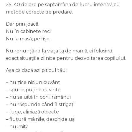
25–40 de ore pe săptămână de lucru intensiv, cu
metode corecte de predare.
Dar prin joacă.
Nu în cabinete reci.
Nu la masă, pe fișe.
Nu renunțând la viața ta de mamă, ci folosind
exact situațiile zilnice pentru dezvoltarea copilului.
Așa că dacă azi piticul tău:
– nu zice niciun cuvânt
– spune puține cuvinte
– nu se uită în ochii nimănui
– nu răspunde când îl strigați
– fuge, aliniază obiecte
– flutură mâinile, deschide uși
– nu imită