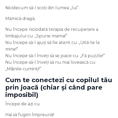
Nicidecum să-l scoți din lumea „lui”.
Mămică dragă,
Nu începe niciodată terapia de recuperare a
limbajului cu: „Spune mama!”
Nu începe să-l ajuți să fie atent cu: „Uită-te la
mine!”
Nu începe să-l înveți să se joace cu: „Fă puzzle!”
Nu începe să-l înveți să nu mai lovească cu:
„Mâinile cuminți!”
Cum te conectezi cu copilul tău
prin joacă (chiar și când pare
imposibil)
Începe de azi cu:
Hai să fugim împreună!