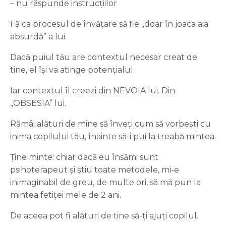
– nu răspunde instrucțiilor
Fă ca procesul de învățare să fie „doar în joaca aia
absurdă” a lui.
Dacă puiul tău are contextul necesar creat de
tine, el își va atinge potențialul.
Iar contextul îl creezi din NEVOIA lui. Din
„OBSESIA” lui.
Rămâi alături de mine să înveți cum să vorbești cu
inima copilului tău, înainte să-i pui la treabă mintea.
Ține minte: chiar dacă eu însămi sunt
psihoterapeut și știu toate metodele, mi-e
inimaginabil de greu, de multe ori, să mă pun la
mintea fetiței mele de 2 ani.
De aceea pot fi alături de tine să-ți ajuți copilul.