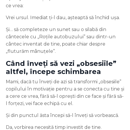
ce vrea:
Vrei ursul. Imediat ți-l dau, așteaptă să închid ușa.
Și… să completeze un sunet sau o silabă din
cântecele cu „Roțile autobuzului” sau dintr-un
cântec inventat de tine, poate chiar despre
„fluturăm mânuțele”.
Când înveți să vezi „obsesiile”
altfel, începe schimbarea
Mami, dacă tu înveți de azi să transformi „obsesiile”
copilului în motivație pentru a se conecta cu tine și
a cere ce vrea, fără să-l oprești din ce face și fără să-
l forțezi, vei face echipă cu el.
Și din punctul ăsta începi să-l înveți să vorbească.
Da, vorbirea necesită timp investit de tine.