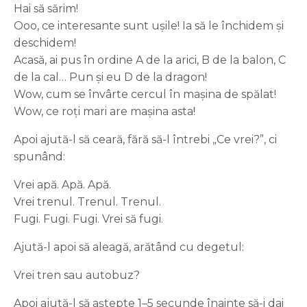
Hai să sărim!
Ooo, ce interesante sunt ușile! Ia să le închidem și
deschidem!
Acasă, ai pus în ordine A de la arici, B de la balon, C
de la cal… Pun și eu D de la dragon!
Wow, cum se învârte cercul în mașina de spălat!
Wow, ce roți mari are mașina asta!
Apoi ajută-l să ceară, fără să-l întrebi „Ce vrei?”, ci
spunând:
Vrei apă. Apă. Apă.
Vrei trenul. Trenul. Trenul.
Fugi. Fugi. Fugi. Vrei să fugi.
Ajută-l apoi să aleagă, arătând cu degetul:
Vrei tren sau autobuz?
Apoi ajută-l să aștepte 1–5 secunde înainte să-i dai