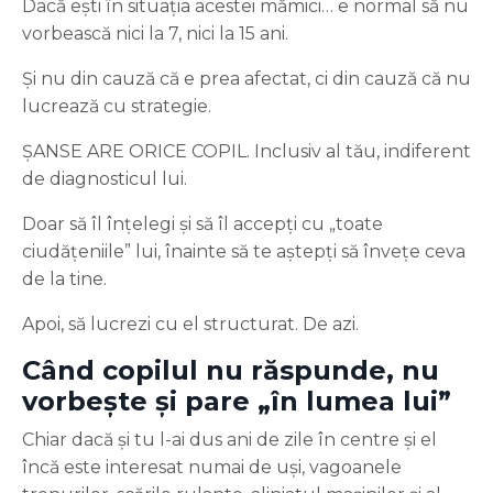
Dacă ești în situația acestei mămici… e normal să nu
vorbească nici la 7, nici la 15 ani.
Și nu din cauză că e prea afectat, ci din cauză că nu
lucrează cu strategie.
ȘANSE ARE ORICE COPIL. Inclusiv al tău, indiferent
de diagnosticul lui.
Doar să îl înțelegi și să îl accepți cu „toate
ciudățeniile” lui, înainte să te aștepți să învețe ceva
de la tine.
Apoi, să lucrezi cu el structurat. De azi.
Când copilul nu răspunde, nu
vorbește și pare „în lumea lui”
Chiar dacă și tu l-ai dus ani de zile în centre și el
încă este interesat numai de uși, vagoanele