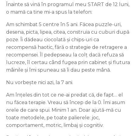
Înainte să vină în programul meu START de 12 luni,
o mamă ca tine mi-a spus la telefon:
Am schimbat 5 centre în 5 ani. Făcea puzzle-uri,
desena, picta, lipea, citea, construia cu cuburi după
poze. Îi dădeau ciocolată și chips-uri ca
recompensă haotic, fără o strategie de retragere a
recompensei. Îl pedepseau la colț dacă refuza să
lucreze, îl certau când fugea prin cabinet și flutura
mâinile și îmi spuneau să îi dau peste mână.
Nu vorbește nici azi, la 7 ani.
Am înțeles din tot ce ne-ai predat că, de fapt… el
nu făcea terapie. Vreau să încep de la 0. Îmi asum
orele de care spui. Minim 1 an. Doar ajută-mă cu
toate metodele, pe toate palierele: joc,
comportament, motric, limbaj și cognitiv.