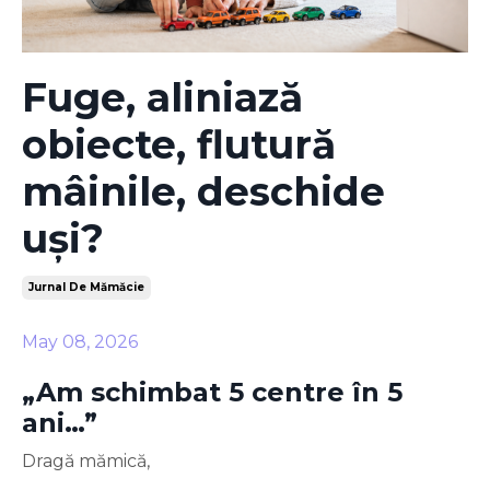
Fuge, aliniază
obiecte, flutură
mâinile, deschide
uși?
Jurnal De Mămăcie
May 08, 2026
„Am schimbat 5 centre în 5
ani…”
Dragă mămică,