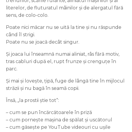
trenurilor, scările rulante, aliniatul mașinilor și al
literelor, de fluturatul mâinilor și de alergatul fără
sens, de colo-colo.
Poate nici măcar nu se uită la tine și nu răspunde
când îl strigi.
Poate nu se joacă decât singur.
Și joaca lui înseamnă numai aliniat, râs fără motiv,
tras cabluri după el, rupt frunze și crenguțe în
parc.
Și mai și lovește, țipă, fuge de lângă tine în mijlocul
străzii și nu bagă în seamă copii.
Însă, „la prostii știe tot”:
– cum se pun încărcătoarele în priză
– cum pornește mașina de spălat și uscătorul
– cum găsește pe YouTube videouri cu ușile