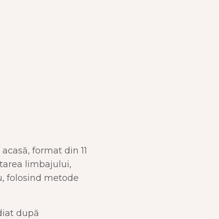
acasă, format din 11
tarea limbajului,
tău, folosind metode
diat după