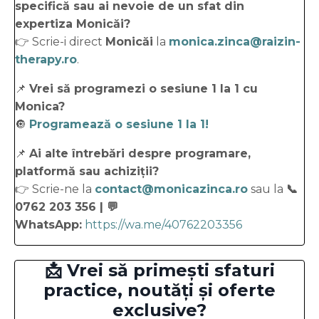
specifică sau ai nevoie de un sfat din
expertiza Monicăi?
👉 Scrie-i direct
Monicăi
la
monica.zinca@raizin-
therapy.ro
.
📌
Vrei să programezi o sesiune 1 la 1 cu
Monica?
🔘
Programează o sesiune 1 la 1!
📌
Ai alte întrebări despre programare,
platformă sau achiziții?
👉 Scrie-ne la
contact@monicazinca.ro
sau la
📞
0762 203 356 | 💬
WhatsApp:
https://wa.me/40762203356
📩 Vrei să primești sfaturi
practice, noutăți și oferte
exclusive?