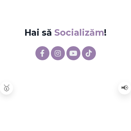
Hai să
Socializăm
!
📢
🥇