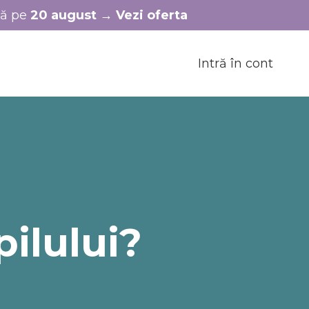
nă pe
20 august
→
Vezi oferta
Intră în cont
pilului?