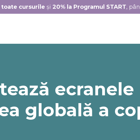
 toate cursurile
și
20% la Programul START
, pâ
tează ecranele
ea globală a co