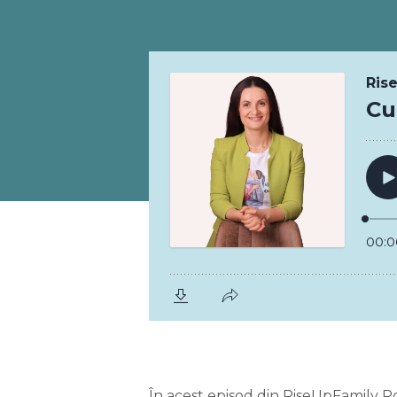
În acest episod din RiseUpFamily Po