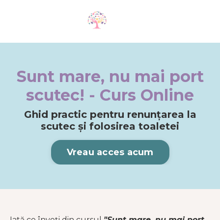
Sunt mare, nu mai port
scutec! - Curs Online
Ghid practic pentru renunțarea la
scutec și folosirea toaletei
Vreau acces acum
Iată ce înveți din cursul
"Sunt mare, nu mai port