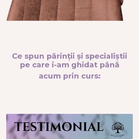
Ce spun părinții și specialiștii
pe care i-am ghidat până
acum prin curs: