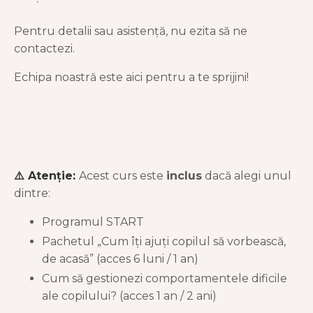
Pentru detalii sau asistență, nu ezita să ne
contactezi.
Echipa noastră este aici pentru a te sprijini!
⚠️ Atenție:
Acest curs este
inclus
dacă alegi unul
dintre:
Programul START
Pachetul „Cum îți ajuți copilul să vorbească,
de acasă”
(acces 6 luni / 1 an)
Cum să gestionezi comportamentele dificile
ale copilului?
(acces 1 an / 2 ani)