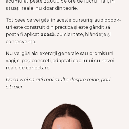
acumulat peste 25.000 de ore de lucru 1 la 1, în
situații reale, nu doar din teorie.
Tot ceea ce vei găsi în aceste cursuri și audiobook-
uri este construit din practică și este gândit să
poată fi aplicat
acasă
, cu claritate, blândețe și
consecvență.
Nu vei găsi aici exerciții generale sau promisiuni
vagi, ci pași concreți, adaptați copilului cu nevoi
reale de conectare.
Dacă vrei să afli mai multe despre mine, poți
citi
aici
.