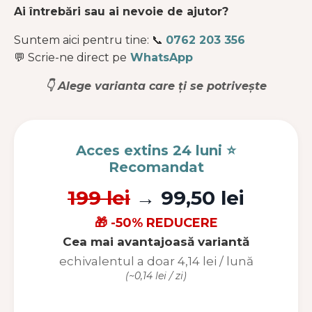
Ai întrebări sau ai nevoie de ajutor?
Suntem aici pentru tine: 📞
0762 203 356
💬
Scrie-ne direct pe
WhatsApp
👇 Alege varianta care ți se potrivește
Acces extins 24 luni ⭐
Recomandat
199 lei
→ 99,50 lei
🎁 -50% REDUCERE
Cea mai avantajoasă variantă
echivalentul a doar 4,14 lei / lună
(~0,14 lei / zi)