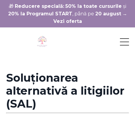
🎁
Reducere specială:
50% la toate cursurile
și
20% la Programul START
, până pe
20 august
→
Vezi oferta
Soluționarea
alternativă a litigiilor
(SAL)