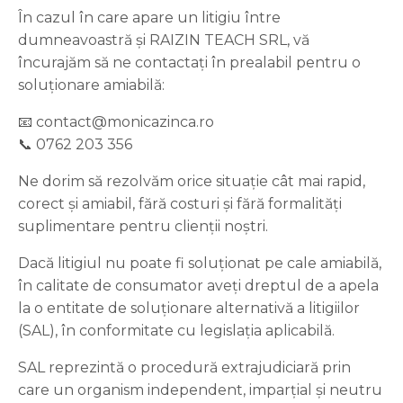
În cazul în care apare un litigiu între
dumneavoastră și
RAIZIN TEACH SRL
, vă
încurajăm să ne contactați în prealabil pentru o
soluționare amiabilă:
📧
contact@monicazinca.ro
📞 0762 203 356
Ne dorim să rezolvăm orice situație cât mai rapid,
corect și amiabil, fără costuri și fără formalități
suplimentare pentru clienții noștri.
Dacă litigiul nu poate fi soluționat pe cale amiabilă,
în calitate de consumator aveți dreptul de a apela
la o entitate de soluționare alternativă a litigiilor
(SAL), în conformitate cu legislația aplicabilă.
SAL reprezintă o procedură extrajudiciară prin
care un organism independent, imparțial și neutru