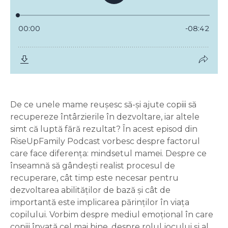
De ce unele mame reușesc să-și ajute copiii să
recupereze întârzierile în dezvoltare, iar altele
simt că luptă fără rezultat? În acest episod din
RiseUpFamily Podcast vorbesc despre factorul
care face diferența: mindsetul mamei. Despre ce
înseamnă să gândești realist procesul de
recuperare, cât timp este necesar pentru
dezvoltarea abilităților de bază și cât de
importantă este implicarea părinților în viața
copilului. Vorbim despre mediul emoțional în care
copiii învață cel mai bine, despre rolul jocului și al