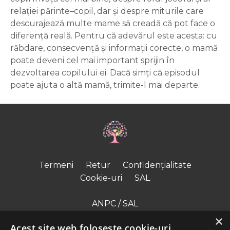
relației părinte–copil, dar și despre miturile care
descurajează multe mame să creadă că pot face o
diferență reală. Pentru că adevărul este acesta: cu
răbdare, consecvență și informații corecte, o mamă
poate deveni cel mai important sprijin în
dezvoltarea copilului ei. Dacă simți că episodul
poate ajuta o altă mamă, trimite-l mai departe.
Termeni
Retur
Confidențialitate
Cookie-uri
SAL
ANPC / SAL
×
ODR – UE
Acest site web folosește cookie-uri