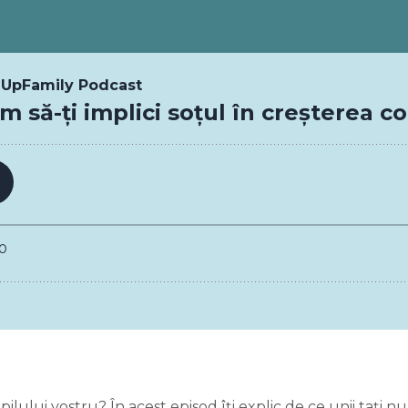
pilului vostru? În acest episod îți explic de ce unii tați nu