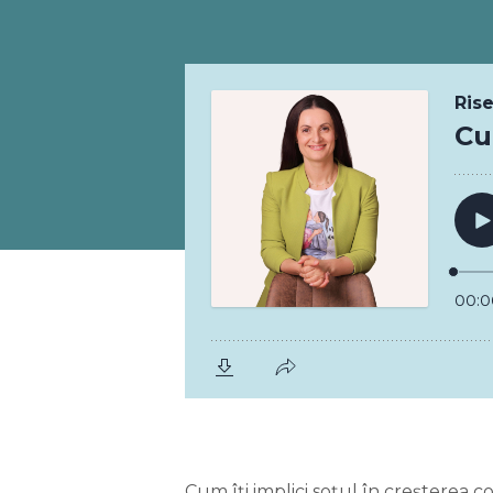
Cum îți implici soțul în creșterea co