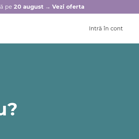
nă pe
20 august
→
Vezi oferta
Intră în cont
n
u?