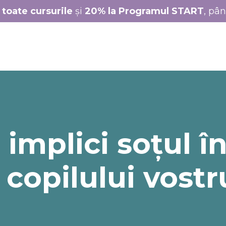
 toate cursurile
și
20% la Programul START
, pâ
 implici soțul î
 copilului vostr