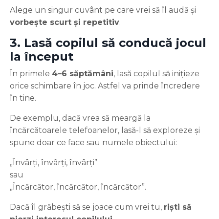
Alege un singur cuvânt pe care vrei să îl audă și
vorbește scurt și repetitiv
.
3. Lasă copilul să conducă jocul
la început
În primele
4–6 săptămâni
, lasă copilul să inițieze
orice schimbare în joc. Astfel va prinde încredere
în tine.
De exemplu, dacă vrea să meargă la
încărcătoarele telefoanelor, lasă-l să exploreze și
spune doar ce face sau numele obiectului:
„Învârți, învârți, învârți”
sau
„Încărcător, încărcător, încărcător”.
Dacă îl grăbești să se joace cum vrei tu,
riști să