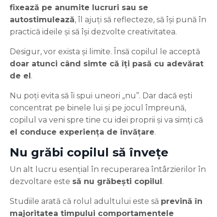
fixează pe anumite lucruri sau se
autostimulează
, îl ajuți să reflecteze, să își pună în
practică ideile și să își dezvolte creativitatea.
Desigur, vor exista și limite. Însă copilul le acceptă
doar atunci când simte că îți pasă cu adevărat
de el
.
Nu poți evita să îi spui uneori „nu”. Dar dacă ești
concentrat pe binele lui și pe jocul împreună,
copilul va veni spre tine cu idei proprii și va simți că
el conduce experiența de învățare
.
Nu grăbi copilul să învețe
Un alt lucru esențial în recuperarea întârzierilor în
dezvoltare este
să nu grăbești copilul
.
Studiile arată că rolul adultului este să
prevină în
majoritatea timpului comportamentele