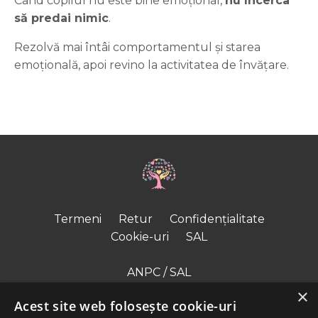
Când copilul nu este bine emoțional,
nu încerca
să predai nimic
.
Rezolvă mai întâi comportamentul și starea
emoțională, apoi revino la activitatea de învățare.
Termeni
Retur
Confidențialitate
Cookie-uri
SAL
ANPC / SAL
×
ODR – UE
Acest site web folosește cookie-uri