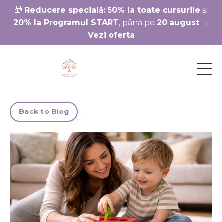
🎁
Reducere specială:
50% la toate cursurile
și
20% la Programul START
, până pe
20 august
→
Vezi oferta
Back to Blog