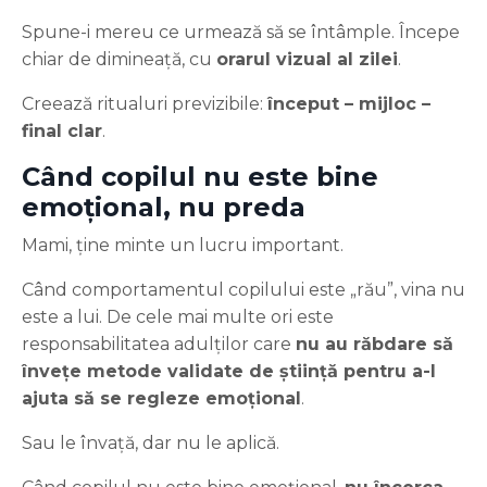
Spune-i mereu ce urmează să se întâmple. Începe
chiar de dimineață, cu
orarul vizual al zilei
.
Creează ritualuri previzibile:
început – mijloc –
final clar
.
Când copilul nu este bine
emoțional, nu preda
Mami, ține minte un lucru important.
Când comportamentul copilului este „rău”, vina nu
este a lui. De cele mai multe ori este
responsabilitatea adulților care
nu au răbdare să
învețe metode validate de știință pentru a-l
ajuta să se regleze emoțional
.
Sau le învață, dar nu le aplică.