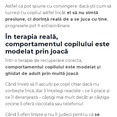
Astfel că pot spune cu convingere: dacă știi cum să
lucrezi cu copilul astfel încât
el să nu simtă
presiune, ci dorință reală de a se juca cu tine
,
progresele pot fi extraordinare.
În terapia reală,
comportamentul copilului este
modelat prin joacă
Într-o terapie de recuperare corectă,
comportamentul copilului este modelat și
ghidat de adult prin multă joacă
.
Când înveți să îl asculți pe copil chiar dacă nu
vorbește încă, dar îi înțelegi reacțiile – ce îi place și
ce îl deranjează – câștigi mai mult decât ar câștiga
oricine îi oferă ciocolată sau telefonul.
Când îi oferi liniște și nu îl judeci pentru că
se