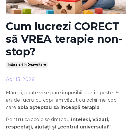
Cum lucrezi CORECT
să VREA terapie non-
stop?
Întârzieri În Dezvoltare
Apr 13, 2026
Mămici, poate vi se pare imposibil, dar în peste 19
ani de lucru cu copiii am văzut cu ochii mei copii
care
abia așteptau să înceapă terapia
.
Pentru că acolo se simțeau
înțeleși, văzuți,
respectați, ajutați și „centrul universului”
.