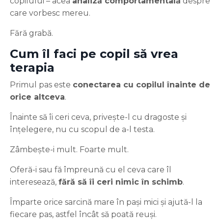
copilului – acea
analiză comportamentală
despre
care vorbesc mereu.
Fără grabă.
Cum îl faci pe copil să vrea
terapia
Primul pas este
conectarea cu copilul înainte de
orice altceva
.
Înainte să îi ceri ceva, privește-l cu dragoste și
înțelegere, nu cu scopul de a-l testa.
Zâmbește-i mult. Foarte mult.
Oferă-i sau fă împreună cu el ceva care îl
interesează,
fără să îi ceri nimic în schimb
.
Împarte orice sarcină mare în pași mici și ajută-l la
fiecare pas, astfel încât să poată reuși.