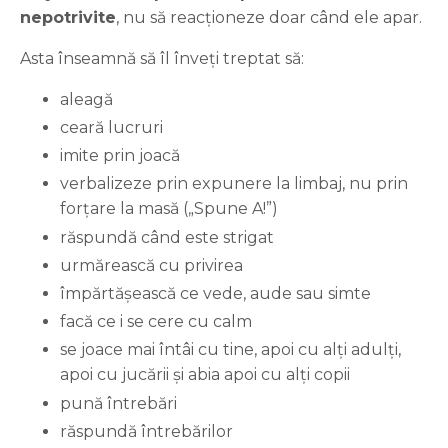
nepotrivite
, nu să reacționeze doar când ele apar.
Asta înseamnă să îl înveți treptat să:
aleagă
ceară lucruri
imite prin joacă
verbalizeze prin expunere la limbaj, nu prin
forțare la masă („Spune A!”)
răspundă când este strigat
urmărească cu privirea
împărtășească ce vede, aude sau simte
facă ce i se cere cu calm
se joace mai întâi cu tine, apoi cu alți adulți,
apoi cu jucării și abia apoi cu alți copii
pună întrebări
răspundă întrebărilor