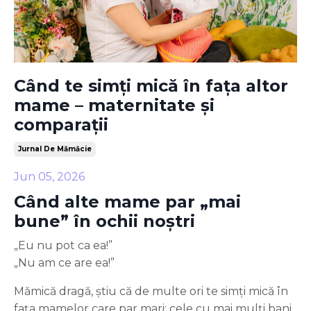
Când te simți mică în fața altor
mame – maternitate și
comparații
Jurnal De Mămăcie
Jun 05, 2026
Când alte mame par „mai
bune” în ochii noștri
„Eu nu pot ca ea!”
„Nu am ce are ea!”
Mămică dragă, știu că de multe ori te simți mică în
fața mamelor care par mari: cele cu mai mulți bani,