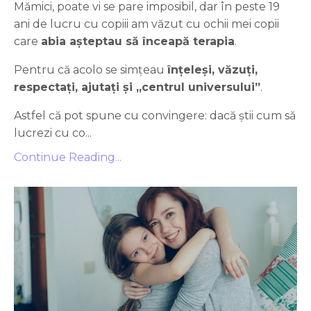
Mămici, poate vi se pare imposibil, dar în peste 19
ani de lucru cu copiii am văzut cu ochii mei copii
care
abia așteptau să înceapă terapia
.
Pentru că acolo se simțeau
înțeleși, văzuți,
respectați, ajutați și „centrul universului”
.
Astfel că pot spune cu convingere: dacă știi cum să
lucrezi cu co...
Continue Reading...