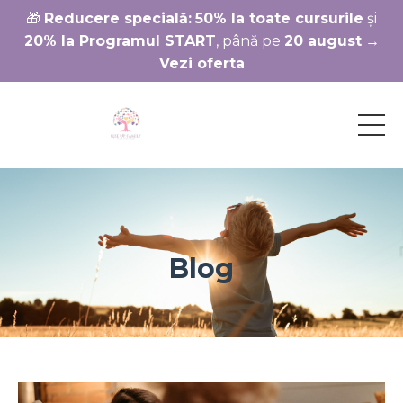
🎁
Reducere specială:
50% la toate cursurile
și
20% la Programul START
, până pe
20 august
→
Vezi oferta
Blog