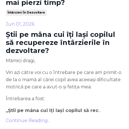
mai pierzi timp?
Întârzieri În Dezvoltare
Jun 01, 2026
Știi pe mâna cui îți lași copilul
să recupereze întârzierile în
dezvoltare?
Mămici dragi,
Vin azi către voi cu o întrebare pe care am primit-o
de la o mamă al cărei copil avea aceeași dificultate
motrică pe care a avut-o și fetița mea.
Întrebarea a fost:
„Știi pe mâna cui îți lași copilul să rec
...
Continue Reading...