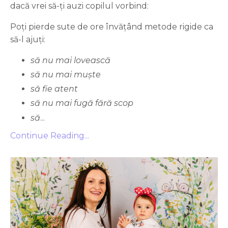
dacă vrei să-ți auzi copilul vorbind:
Poți pierde sute de ore învățând metode rigide ca
să-l ajuți:
să nu mai lovească
să nu mai muște
să fie atent
să nu mai fugă fără scop
să
...
Continue Reading...