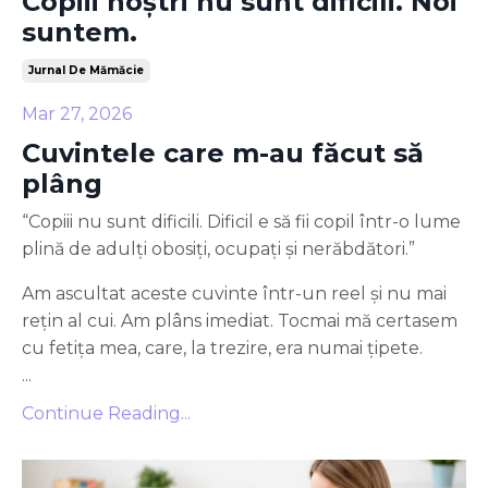
Copiii noștri nu sunt dificili. Noi
suntem.
Jurnal De Mămăcie
Mar 27, 2026
Cuvintele care m-au făcut să
plâng
“Copiii nu sunt dificili. Dificil e să fii copil într-o lume
plină de adulți obosiți, ocupați și nerăbdători.”
Am ascultat aceste cuvinte într-un reel și nu mai
rețin al cui. Am plâns imediat. Tocmai mă certasem
cu fetița mea, care, la trezire, era numai țipete.
...
Continue Reading...