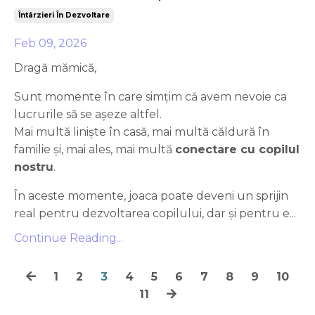
Întârzieri În Dezvoltare
Feb 09, 2026
Dragă mămică,
Sunt momente în care simțim că avem nevoie ca
lucrurile să se așeze altfel.
Mai multă liniște în casă, mai multă căldură în
familie și, mai ales, mai multă
conectare cu copilul
nostru
.
În aceste momente, joaca poate deveni un sprijin
real pentru dezvoltarea copilului, dar și pentru e...
Continue Reading...
1
2
3
4
5
6
7
8
9
10
11