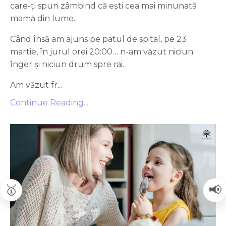
care-ți spun zâmbind că ești cea mai minunată
mamă din lume.
Când însă am ajuns pe patul de spital, pe 23
martie, în jurul orei 20:00… n-am văzut niciun
înger și niciun drum spre rai.
Am văzut fr
...
Continue Reading...
🥇
📢