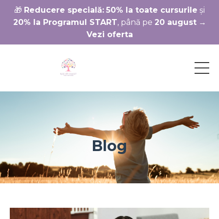
🎁
Reducere specială:
50% la toate cursurile
și
20% la Programul START
, până pe
20 august
→
Vezi oferta
Blog