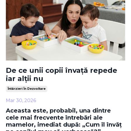
De ce unii copii învață repede
iar alții nu
Întârzieri În Dezvoltare
Mar 30, 2026
Aceasta este, probabil, una dintre
cele mai frecvente întrebări ale
mamelor, imediat după:
„Cum îl învăț